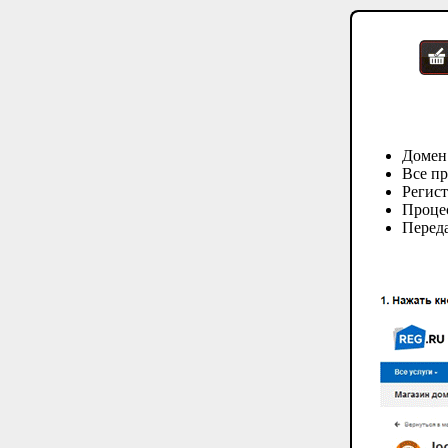
Домен
Все пр
Регис
Процес
Переда